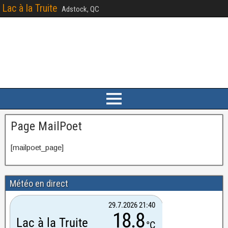
Lac à la Truite
Adstock, QC
Page MailPoet
[mailpoet_page]
Météo en direct