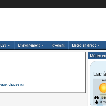
2023
Environnement
Riverains
Météo en direct
Météo en
age; cliquez ici