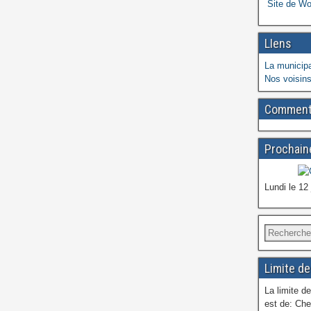
Site de W
LIens
La municipa
Nos voisins
Commenta
Prochaine
Lundi le 12
Limite de
La limite de
est de: Che