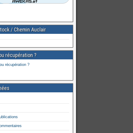
tock / Chemin Auclair
ou récupération ?
nées
ublications
commentaires