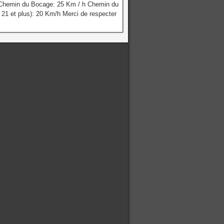
 Chemin du Bocage: 25 Km / h Chemin du
 21 et plus): 20 Km/h Merci de respecter
.