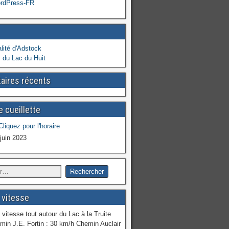
ordPress-FR
lité d'Adstock
 du Lac du Huit
ires récents
 cueillette
 juin 2023
 vitesse
 vitesse tout autour du Lac à la Truite
min J.E. Fortin : 30 km/h Chemin Auclair