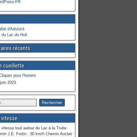
ordPress-FR
lité d'Adstock
 du Lac du Huit
ires récents
 cueillette
 juin 2023
 vitesse
 vitesse tout autour du Lac à la Truite
min J.E. Fortin : 30 km/h Chemin Auclair