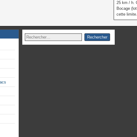
25 km / h.
Bocage (lot
cette limite
lacs