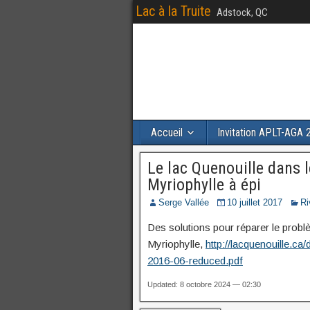
Lac à la Truite
Adstock, QC
Accueil
Invitation APLT-AGA 
Le lac Quenouille dans l
Myriophylle à épi
Serge Vallée
10 juillet 2017
Ri
Des solutions pour réparer le probl
Myriophylle,
http://lacquenouille
2016-06-reduced.pdf
Updated: 8 octobre 2024 — 02:30