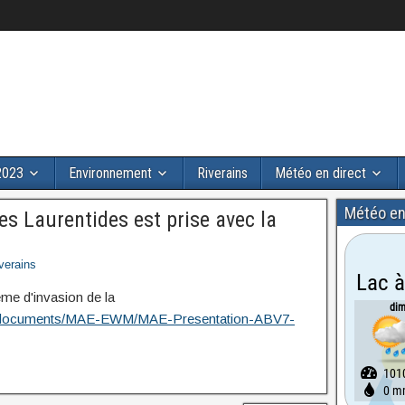
2023
Environnement
Riverains
Météo en direct
Météo en
es Laurentides est prise avec la
verains
ème d'invasion de la
.ca/documents/MAE-EWM/MAE-Presentation-ABV7-