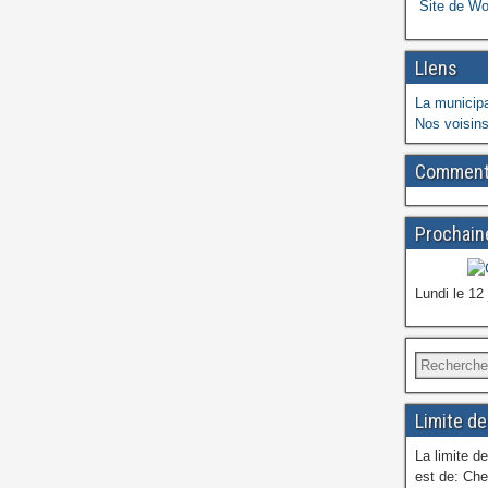
Site de W
LIens
La municipa
Nos voisins
Commenta
Prochaine
Lundi le 12
Limite de
La limite de
est de: Che