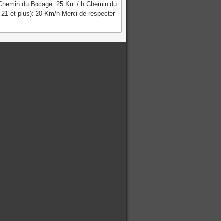
 Chemin du Bocage: 25 Km / h Chemin du
 21 et plus): 20 Km/h Merci de respecter
.