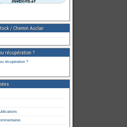
tock / Chemin Auclair
ou récupération ?
nées
ublications
commentaires