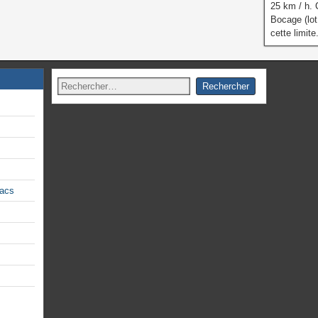
25 km / h.
Bocage (lot
cette limite
lacs