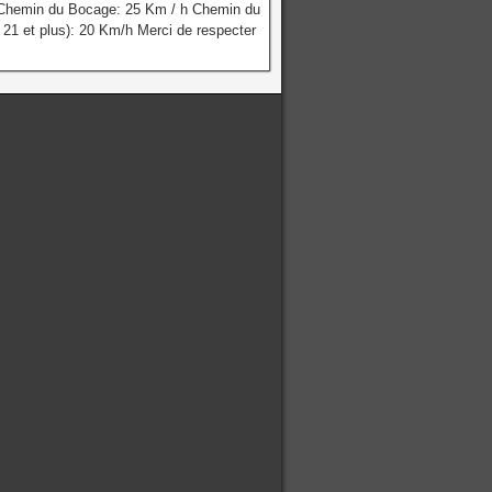
 Chemin du Bocage: 25 Km / h Chemin du
 21 et plus): 20 Km/h Merci de respecter
.