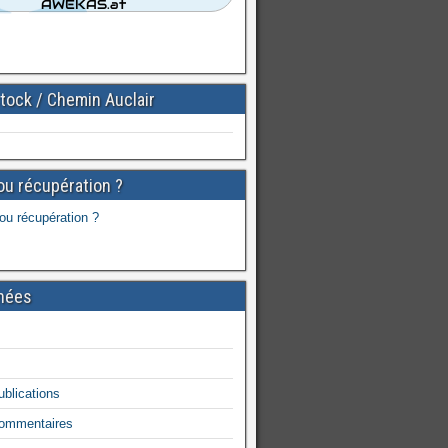
tock / Chemin Auclair
ou récupération ?
nées
ublications
commentaires