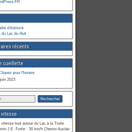
ordPress-FR
lité d'Adstock
 du Lac du Huit
ires récents
 cueillette
 juin 2023
 vitesse
 vitesse tout autour du Lac à la Truite
min J.E. Fortin : 30 km/h Chemin Auclair