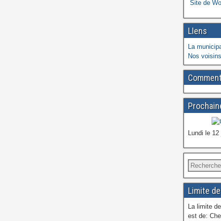
Site de W
LIens
La municipa
Nos voisins
Commenta
Prochaine
Lundi le 12
Limite de
La limite de
est de: Che